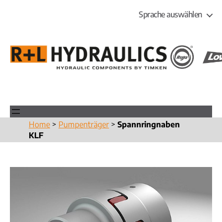
Sprache auswählen
R+L
HYDRAULICS
Home
>
Pumpenträger
>
Spannringnaben
KLF