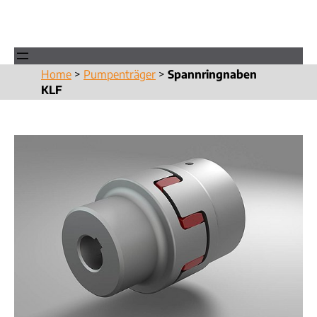
Home
>
Pumpenträger
>
Spannringnaben
KLF