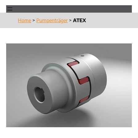
Home
>
Pumpenträger
>
ATEX