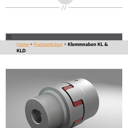
Home
>
Pumpenträger
>
Klemmnaben KL &
KLD