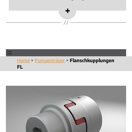
Home
>
Pumpenträger
>
Flanschkupplungen
FL