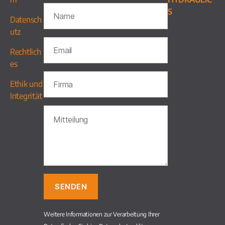
S
Datensch
utz
Rechtlich
es
Ethik und
Integrität
Weitere Informationen zur Verarbeitung Ihrer